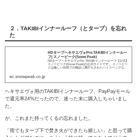
２．TAKIBIインナールーフ（とタープ）を忘れ
た
HDタープヘキサエヴォPro.TAKIBIインナールー
フ| スノーピーク(Snow Peak)
HDタープヘキサエヴォPro.TAKIBIインナールーフ【公式】
スノーピーク(Snow Peak)の公式サイトです。 スノーピー
クは厳しい自然での検証に裏打ちされたハイスペックな製
品群を提供するキャンプ・アパレルを中心としたア...
ec.snowpeak.co.jp
ヘキサエヴォ用のTAKIBIインナールーフ、PayPayモール
で還元率24%だったので、迷った末に購入しちゃいまし
た。
が、これまた持ってくるの忘れました。
「雨でもタープ下で焚き火ができたら嬉しい」と思って購