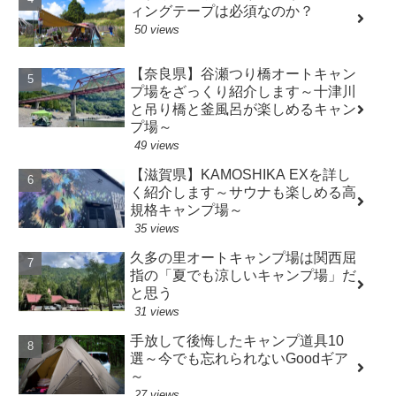
ィングテープは必須なのか？
50 views
【奈良県】谷瀬つり橋オートキャン
プ場をざっくり紹介します～十津川
と吊り橋と釜風呂が楽しめるキャン
プ場～
49 views
【滋賀県】KAMOSHIKA EXを詳し
く紹介します～サウナも楽しめる高
規格キャンプ場～
35 views
久多の里オートキャンプ場は関西屈
指の「夏でも涼しいキャンプ場」だ
と思う
31 views
手放して後悔したキャンプ道具10
選～今でも忘れられないGoodギア
～
27 views