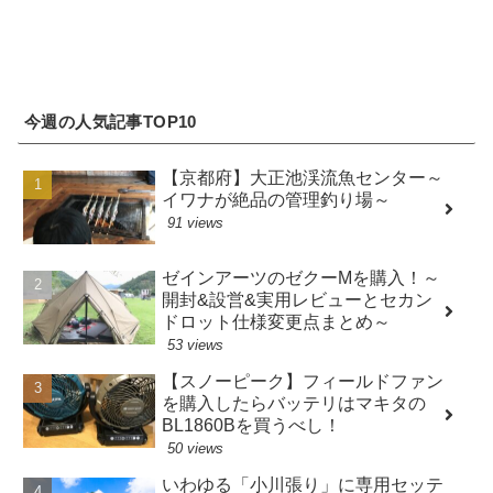
今週の人気記事TOP10
【京都府】大正池渓流魚センター～
イワナが絶品の管理釣り場～
91 views
ゼインアーツのゼクーMを購入！～
開封&設営&実用レビューとセカン
ドロット仕様変更点まとめ～
53 views
【スノーピーク】フィールドファン
を購入したらバッテリはマキタの
BL1860Bを買うべし！
50 views
いわゆる「小川張り」に専用セッテ