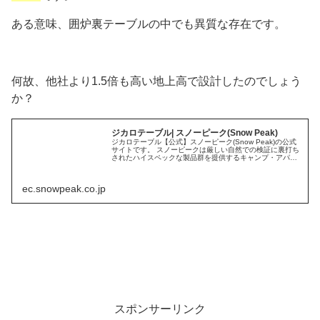
ある意味、囲炉裏テーブルの中でも異質な存在です。
何故、他社より1.5倍も高い地上高で設計したのでしょう
か？
ジカロテーブル| スノーピーク(Snow Peak)
ジカロテーブル【公式】スノーピーク(Snow Peak)の公式
サイトです。 スノーピークは厳しい自然での検証に裏打ち
されたハイスペックな製品群を提供するキャンプ・アパレ
ルを中心としたアウトドアブランドです。
ec.snowpeak.co.jp
スポンサーリンク