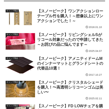
【スノーピーク】ワンアクションロー
キャンプ用品
テーブル竹を購入！～想像以上にワン
アクションでした！～
2018.01.10
【スノーピーク】リビングシェルSが
キャンプ用品
リコール対象だったので申請してきた
～お詫びの品に悩んでます～
2025.04.07
【スノーピーク】アメニティドームM
キャンプ用品
のインナーマットとグランドシートの
代替品10選！
2017.10.27
【スノーピーク】クリスタルシェード
キャンプ用品
を購入！〜高透明シリコーンゴムは美
しい〜
2025.02.11
【スノーピーク】FD LOWチェアを購
キャンプ用品