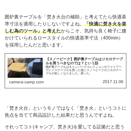
囲炉裏テーブルを「焚き火台の補助」と考えてたら快適基
準寸法を適用したりしないですよね。
「快適に焚き火を楽
しむ為のツール」と考えた
からこそ、気持ち良く椅子に腰
かけていられるロースタイルの快適基準寸法（400mm）
を採用したんだと思います。
【スノーピーク】囲炉裏テーブルはジカロテーブ
ルを買うべきなのでは？という話
囲炉裏テーブルはキャンパーズコレクションのファイアー
プレイステーブルを買った後にスノーピークのジカロテー
ブルが欲しくなりました。困った。
2017.11.06
camera-camp.com
「焚き火台」というモノではなく「焚き火」というコトに
焦点を当てて商品設計した結果だと思うんですよね。
それってコト(キャンプ、焚き火)を愛してる証拠だと思う