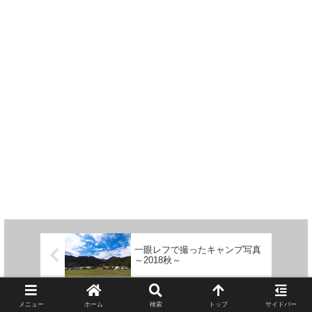
一眼レフで撮ったキャンプ写真
～2018秋～
SOTO（ソト）のスライドガス
メニュー
ホーム
検索
トップ
サイドバー
トーチとスライドガスマッチは