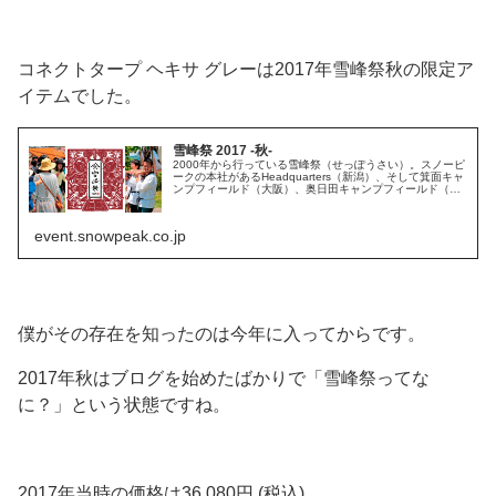
コネクトタープ ヘキサ グレーは2017年雪峰祭秋の限定ア
イテムでした。
雪峰祭 2017 -秋-
2000年から行っている雪峰祭（せっぽうさい）。スノーピ
ークの本社があるHeadquarters（新潟）、そして箕面キャ
ンプフィールド（大阪）、奥日田キャンプフィールド（大
分）の3つのキャンプフィールドでの開催はもちろんのこ
と、 全国の直営...
event.snowpeak.co.jp
僕がその存在を知ったのは今年に入ってからです。
2017年秋はブログを始めたばかりで「雪峰祭ってな
に？」という状態ですね。
2017年当時の価格は36,080円 (税込)。