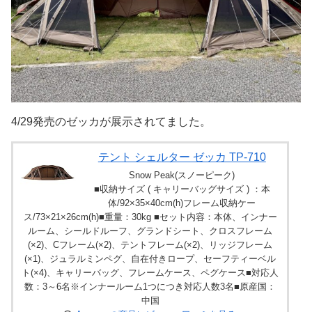
4/29発売のゼッカが展示されてました。
テント シェルター ゼッカ TP-710
Snow Peak(スノーピーク)
■収納サイズ ( キャリーバッグサイズ ) ：本
体/92×35×40cm(h)フレーム収納ケー
ス/73×21×26cm(h)■重量：30kg ■セット内容：本体、インナー
ルーム、シールドルーフ、グランドシート、クロスフレーム
(×2)、Cフレーム(×2)、テントフレーム(×2)、リッジフレーム
(×1)、ジュラルミンペグ、自在付きロープ、セーフティーベル
ト(×4)、キャリーバッグ、フレームケース、ペグケース■対応人
数：3～6名※インナールーム1つにつき対応人数3名■原産国：
中国