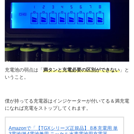
充電池の弱点は「
満タンと充電必要の区別ができない
」と
いうこと。
僕が持ってる充電器はインジケーターが付いてる＆満充電
になれば充電をストップしてくれます。
Amazonで「【TGXシリーズ正規品】 8本充電用 単
3電池/単4電池兼用 ニッケル水素電池用充電器