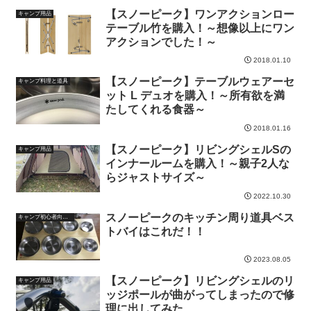
【スノーピーク】ワンアクションロー
キャンプ用品
テーブル竹を購入！～想像以上にワン
アクションでした！～
2018.01.10
【スノーピーク】テーブルウェアーセ
キャンプ料理と道具
ット L デュオを購入！～所有欲を満
たしてくれる食器～
2018.01.16
【スノーピーク】リビングシェルSの
キャンプ用品
インナールームを購入！～親子2人な
らジャストサイズ～
2022.10.30
スノーピークのキッチン周り道具ベス
キャンプ初心者向け情報
トバイはこれだ！！
2023.08.05
【スノーピーク】リビングシェルのリ
キャンプ用品
ッジポールが曲がってしまったので修
理に出してみた