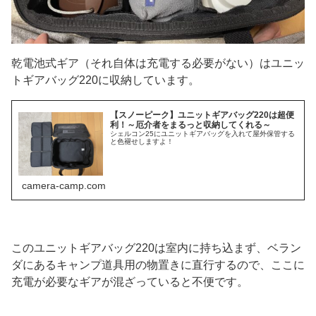
乾電池式ギア（それ自体は充電する必要がない）はユニッ
トギアバッグ220に収納しています。
【スノーピーク】ユニットギアバッグ220は超便
利！～厄介者をまるっと収納してくれる～
シェルコン25にユニットギアバッグを入れて屋外保管する
と色褪せしますよ！
camera-camp.com
このユニットギアバッグ220は室内に持ち込まず、ベラン
ダにあるキャンプ道具用の物置きに直行するので、ここに
充電が必要なギアが混ざっていると不便です。