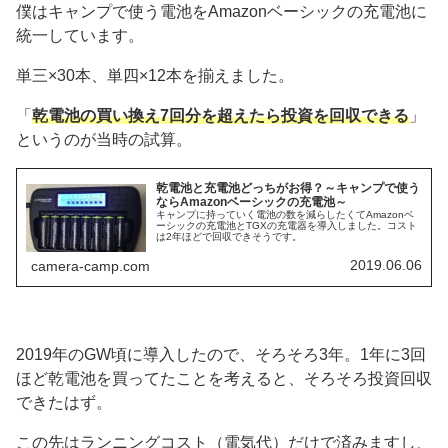
僕はキャンプで使う電池をAmazonベーシックの充電池に
統一しています。
単三×30本、単四×12本を揃えました。
「
乾電池の買い換え7回分を超えたら投資を回収できる
」
というのが当時の試算。
乾電池と充電池どっちがお得？～キャンプで使う
ならAmazonベーシックの充電池～
キャンプに持っていく電池の数を減らしたくてAmazonベ
ーシックの充電池とTGXの充電器を導入しました。コスト
は2年ほどで回収できそうです。
2019.06.06
camera-camp.com
2019年のGW頃に導入したので、そろそろ3年。1年に3回
ほど乾電池を買ってたことを考えると、そろそろ投資回収
できたはず。
この先はランニングコスト（電気代）だけで済みますし、