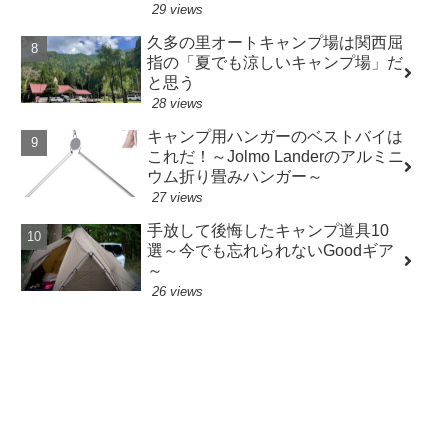
29 views
久多の里オートキャンプ場は関西屈
指の「夏でも涼しいキャンプ場」だ
と思う
28 views
キャンプ用ハンガーのベストバイは
これだ！～Jolmo Landerのアルミニ
ウム折り畳みハンガー～
27 views
手放して後悔したキャンプ道具10
選～今でも忘れられないGoodギア
～
26 views