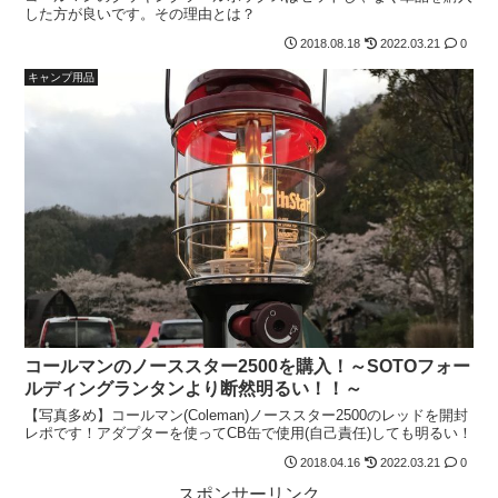
した方が良いです。その理由とは？
2018.08.18
2022.03.21
0
キャンプ用品
コールマンのノーススター2500を購入！～SOTOフォー
ルディングランタンより断然明るい！！～
【写真多め】コールマン(Coleman)ノーススター2500のレッドを開封
レポです！アダプターを使ってCB缶で使用(自己責任)しても明るい！
2018.04.16
2022.03.21
0
スポンサーリンク