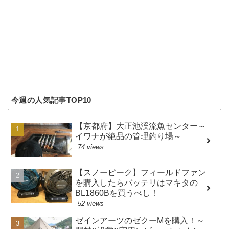
今週の人気記事TOP10
【京都府】大正池渓流魚センター～
イワナが絶品の管理釣り場～
74 views
【スノーピーク】フィールドファン
を購入したらバッテリはマキタの
BL1860Bを買うべし！
52 views
ゼインアーツのゼクーMを購入！～