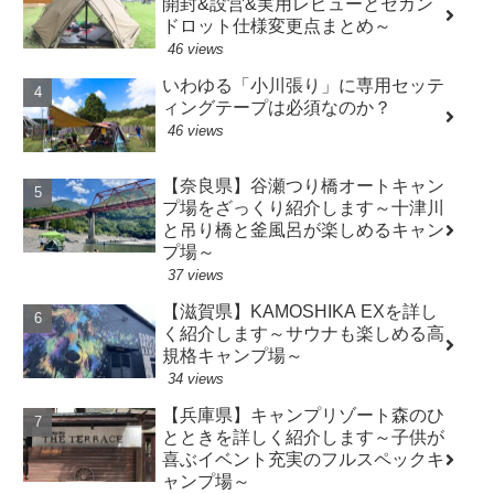
開封&設営&実用レビューとセカン
ドロット仕様変更点まとめ～
46 views
いわゆる「小川張り」に専用セッテ
ィングテープは必須なのか？
46 views
【奈良県】谷瀬つり橋オートキャン
プ場をざっくり紹介します～十津川
と吊り橋と釜風呂が楽しめるキャン
プ場～
37 views
【滋賀県】KAMOSHIKA EXを詳し
く紹介します～サウナも楽しめる高
規格キャンプ場～
34 views
【兵庫県】キャンプリゾート森のひ
とときを詳しく紹介します～子供が
喜ぶイベント充実のフルスペックキ
ャンプ場～