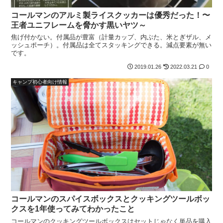
コールマンのアルミ製ライスクッカーは優秀だった！〜
王者ユニフレームを脅かす黒いヤツ～
焦げ付かない。付属品が豊富（計量カップ、内ぶた、米とぎザル、メ
ッシュポーチ）。付属品は全てスタッキングできる。減点要素が無い
です。
2019.01.26
2022.03.21
0
キャンプ初心者向け情報
コールマンのスパイスボックスとクッキングツールボッ
クスを1年使ってみてわかったこと
コールマンのクッキングツールボックスはセットじゃなく単品を購入