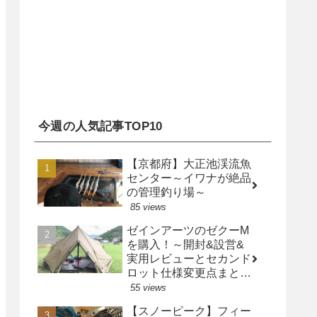
今週の人気記事TOP10
【京都府】大正池渓流魚
センター～イワナが絶品
の管理釣り場～
85 views
ゼインアーツのゼクーM
を購入！～開封&設営&
実用レビューとセカンド
ロット仕様変更点まとめ
～
55 views
【スノーピーク】フィー