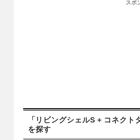
スポ
「リビングシェルS + コネク
を探す