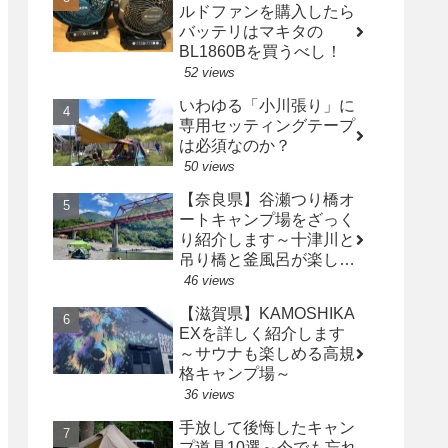
ルドファンを購入したら
バッテリはマキタの
BL1860Bを買うべし！
52 views
いわゆる「小川張り」に
専用セッティングテープ
は必須なのか？
50 views
【奈良県】谷瀬つり橋オ
ートキャンプ場をざっく
り紹介します～十津川と
吊り橋と釜風呂が楽しめ
るキャンプ場～
46 views
【滋賀県】KAMOSHIKA
EXを詳しく紹介します
～サウナも楽しめる高規
格キャンプ場～
36 views
手放して後悔したキャン
プ道具10選～今でも忘れ