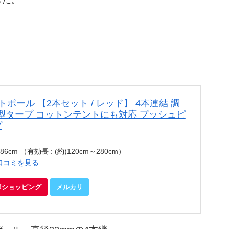
ントポール 【2本セット / レッド】 4本連結 調
m 大型タープ コットンテントにも対応 プッシュピ
プ
86cm （有効長 : (約)120cm～280cm）
・口コミを見る
oo!ショッピング
メルカリ