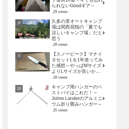
られないGoodギア～
29 views
久多の里オートキャンプ
場は関西屈指の「夏でも
涼しいキャンプ場」だと
思う
28 views
【スノーピーク】マナイ
タセットLを1年使ってみ
た感想～やっぱMサイズ
よりLサイズが良いかも
～
28 views
キャンプ用ハンガーのベ
ストバイはこれだ！～
Jolmo Landerのアルミニ
ウム折り畳みハンガー～
25 views