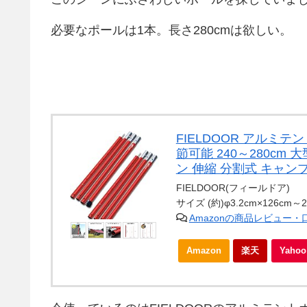
必要なポールは1本。長さ280cmは欲しい。
FIELDOOR アルミテ
節可能 240～280c
ン 伸縮 分割式 キャン
FIELDOOR(フィールドア)
サイズ (約)φ3.2cm×126cm～2
Amazonの商品レビュー
Amazon
楽天
Yah