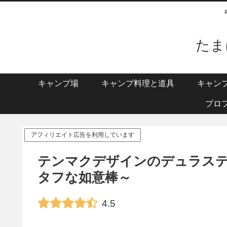
たま
キャンプ場
キャンプ料理と道具
キャン
プロ
アフィリエイト広告を利用しています
テンマクデザインのデュラスティッ
タフな如意棒～
4.5