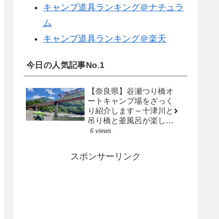
キャンプ道具ランキング＠ナチュラ
ム
キャンプ道具ランキング＠楽天
今日の人気記事No.1
【奈良県】谷瀬つり橋オ
ートキャンプ場をざっく
り紹介します～十津川と
吊り橋と釜風呂が楽しめ
るキャンプ場～
6 views
スポンサーリンク