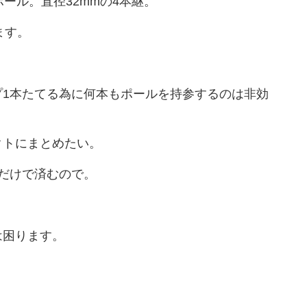
ポール。直径32mmの4本継。
ます。
プ1本たてる為に何本もポールを持参するのは非効
クトにまとめたい。
だけで済むので。
は困ります。