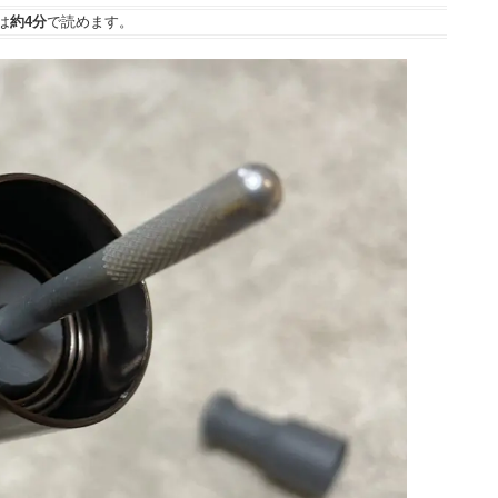
は
約4分
で読めます。