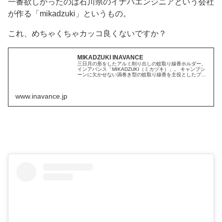
一番欲しかったのは石川県のイナバエンジニアという会社
が作る「mikadzuki」というもの。
これ、めちゃくちゃカッコ良くないですか？
MIKADZUKI INAVANCE
三日月の形をしたアルミ削り出しの蚊取り線香ホルダー、
インアバンス「MIKADZUKI（ミカヅキ）」。 キャンプシ
ーンに欠かせない渦巻き型の蚊取り線香を主役としたプロ
ダクトにしようと 趣向を凝らし完成した製品です。吊るし
ての設置とスタンドでの...
www.inavance.jp