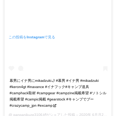
この投稿をInstagramで見る
幕男にイナ男にmikadzuki🌙 #幕男 #イナ男 #mikadzuki
#keron4gt #inavance #イナフック#キャンプ道具
#camphack取材 #campgear #campzine掲載希望 #ソトシル
掲載希望 #campic掲載 #gearstock #キャンプでブー
#crazycamp_jpn #excamp
@
ganganikuze3106
がシェアした投稿 –
2020年 6月月21日午前1時45分PDT