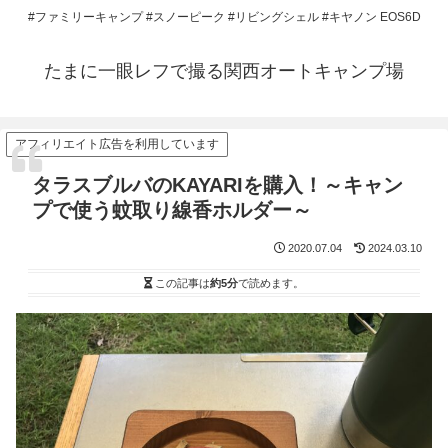
#ファミリーキャンプ #スノーピーク #リビングシェル #キヤノン EOS6D
たまに一眼レフで撮る関西オートキャンプ場
アフィリエイト広告を利用しています
タラスブルバのKAYARIを購入！～キャン
プで使う蚊取り線香ホルダー～
2020.07.04
2024.03.10
この記事は
約5分
で読めます。